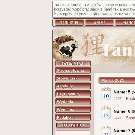
Tanuki.pl korzysta z plików cookie w celach 
korzystać współpracujący z nami reklamodawc
Szczegóły dotyczące stosowania przez wortal 
Marca 2023
Numer 5
(
10
Bast
10:57
Numer 6
(
13
Sono
18:24
Numer 7
(
24