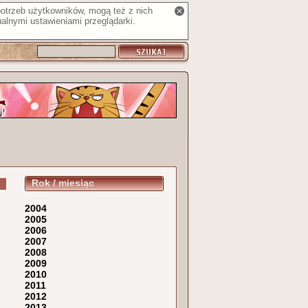
 potrzeb użytkowników, mogą też z nich
alnymi ustawieniami przeglądarki.
Rok / miesiąc
2004
2005
2006
2007
2008
2009
2010
2011
2012
2013