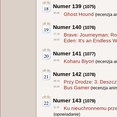
Numer 139
(1075)
18
Ghost Hound
00:00
(recenzja a
Numer 140
(1076)
19
Brave: Journeyman: Ro
17:19
Eden: It's an Endless W
18:05
Numer 141
(1077)
20
Koharu Biyori
00:00
(recenzja a
Numer 142
(1078)
21
Przy Drodze: 3. Deszczo
08:18
Bus Gamer
00:00
(recenzja ani
Numer 143
(1079)
22
Ku nieuchronnemu prze
11:14
(opowiadanie)