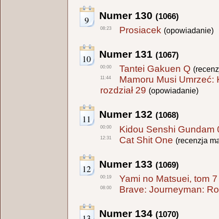
Numer 130
(1066)
9
Prosiacek
08:23
(opowiadanie)
Numer 131
(1067)
10
Tantei Gakuen Q
00:00
(recenz
Mamoru Musi Umrzeć: Ko
11:44
rozdział 29
(opowiadanie)
Numer 132
(1068)
11
Kidou Senshi Gundam 
00:00
Cat Shit One
12:31
(recenzja m
Numer 133
(1069)
12
Yami no Matsuei, tom 7
00:19
Brave: Journeyman: Roz
08:00
Numer 134
(1070)
13