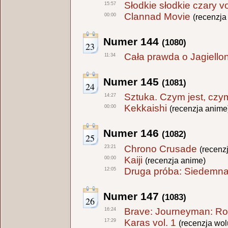
Słodkie słodkie czary vo
15:57
Clannad Movie
00:00
(recenzja
Numer 144
(1080)
23
Cała prawda o Jagiello
11:34
Numer 145
(1081)
24
Sztuka. Czym jest, czym
14:27
Kekkaishi
00:00
(recenzja anime
Numer 146
(1082)
25
Chrono Crusade
23:21
(recenz
Kaiji
00:00
(recenzja anime)
Druga próba: Siedemnast
12:05
Numer 147
(1083)
26
Brave: Journeyman: Roz
16:24
Karas vol. 1
17:29
(recenzja wo