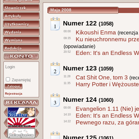
Maja 2008
Numer 122
(1058)
1
Kikoushi Enma
00:00
(recenzja
Ku nieuchronnemu prze
09:35
(opowiadanie)
Eden: It's an Endless W
20:52
Numer 123
(1059)
2
Cat Shit One, tom 3
11:28
(rec
Zapamiętaj
Harry Potter i Wężoust
11:35
Rejestracja
Numer 124
(1060)
3
Evangelion 1.11 (Nie) j
00:00
Eden: It's an Endless W
14:10
Pewnego razu, za góram
14:22
Numer 125
(1061)