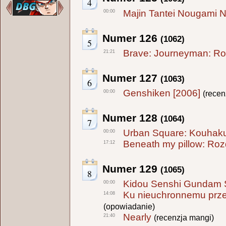
4
Majin Tantei Nougami 
00:00
Numer 126
(1062)
5
Brave: Journeyman: Rozd
21:21
Numer 127
(1063)
6
Genshiken [2006]
00:00
(recen
Numer 128
(1064)
7
Urban Square: Kouhaku
00:00
Beneath my pillow: Rozd
17:12
Numer 129
(1065)
8
Kidou Senshi Gundam 
00:00
Ku nieuchronnemu prze
14:08
(opowiadanie)
Nearly
21:40
(recenzja mangi)