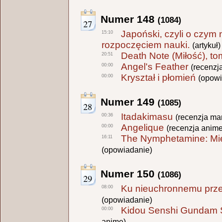
Numer 148
(1084)
27
Japoński, czyli o czym
15:10
rozpoczęciem nauki.
(artykuł)
Death Note (Miłość), to
20:51
Angel's Feather
00:00
(recenzj
Kryształ i płomień
00:00
(opowi
Numer 149
(1085)
28
Itadakimasu
00:36
(recenzja ma
Angelique
00:00
(recenzja anime
The Nymphetamine: Mie
16:11
(opowiadanie)
Numer 150
(1086)
29
Ku nieuchronnemu prze
08:00
(opowiadanie)
Kidou Senshi Gundam 
00:00
anime)