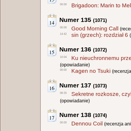
Brigadoon: Marin to Me
00:00
Numer 135
(1071)
14
Good Morning Call
00:00
(rece
sin (grzech): rozdział 6
14:42
Numer 136
(1072)
15
Ku nieuchronnemu prze
10:04
(opowiadanie)
Kagen no Tsuki
00:00
(recenzj
Numer 137
(1073)
16
Sekretne rozkosze, czy
08:35
(opowiadanie)
Numer 138
(1074)
17
Dennou Coil
00:00
(recenzja an