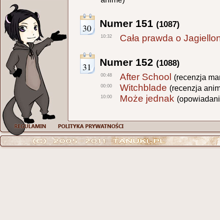
Numer 151
(1087)
30
Cała prawda o Jagiellon
10:32
Numer 152
(1088)
31
After School
00:48
(recenzja ma
Witchblade
00:00
(recenzja ani
Może jednak
10:00
(opowiadani