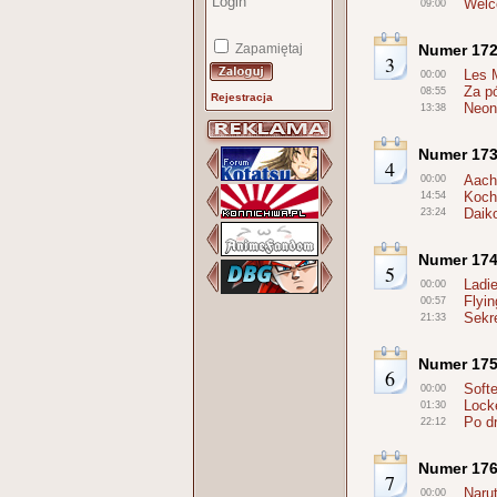
Welc
09:00
Zapamiętaj
Numer 17
3
Les 
00:00
Za p
08:55
Rejestracja
Neon
13:38
Numer 17
4
Aach
00:00
Kocha
14:54
Daiko
23:24
Numer 17
5
Ladie
00:00
Flyi
00:57
Sekre
21:33
Numer 17
6
Soft
00:00
Lock
01:30
Po dr
22:12
Numer 17
7
Naru
00:00