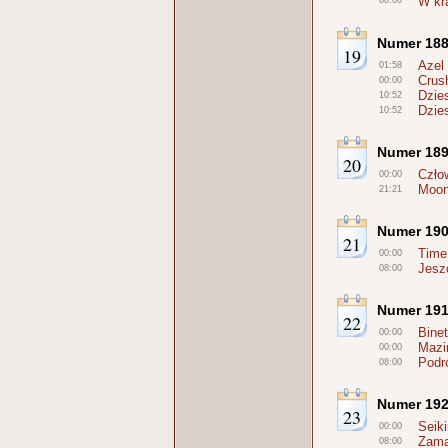
W kr
00:00
Numer 18
19
Azel
01:58
Crus
00:00
Dzie
10:52
Dzie
10:52
Numer 18
20
Czło
00:00
Moonl
21:21
Numer 19
21
Time
00:00
Jesz
08:00
Numer 19
22
Bine
00:00
Mazi
00:00
Podr
08:00
Numer 19
23
Seik
00:00
Zama
08:00