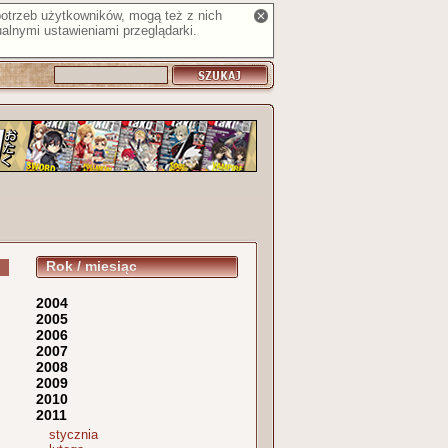
 potrzeb użytkowników, mogą też z nich
alnymi ustawieniami przeglądarki.
Rok / miesiąc
2004
2005
2006
2007
2008
2009
2010
2011
stycznia