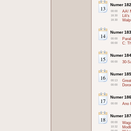
Numer 18
13
AA! 
00:00
Lili'
16:30
Walpu
16:30
Numer 18
14
Paral
00:00
C: Th
00:00
Numer 18
15
30-S
00:00
Numer 18
16
Grea
00:13
Doro
00:00
Numer 18
17
Ano 
00:00
Numer 18
18
Waga
00:00
Modl
10:32