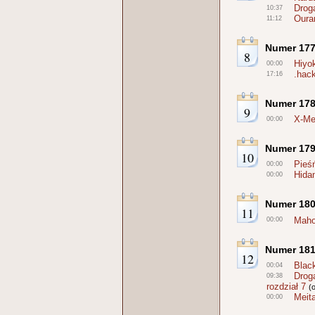
Drog
10:37
Oura
11:12
Numer 17
8
Hiyo
00:00
.hac
17:16
Numer 17
9
X-M
00:00
Numer 17
10
Pieś
00:00
Hidan
00:00
Numer 18
11
Maho
00:00
Numer 18
12
Blac
00:04
Drog
09:38
rozdział 7
(
Meit
00:00