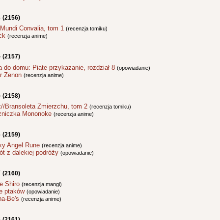
3
(2156)
 Mundi Convalia, tom 1
(recenzja tomiku)
ck
(recenzja anime)
4
(2157)
a do domu: Piąte przykazanie, rozdział 8
(opowiadanie)
r Zenon
(recenzja anime)
5
(2158)
k//Bransoleta Zmierzchu, tom 2
(recenzja tomiku)
żniczka Mononoke
(recenzja anime)
6
(2159)
xy Angel Rune
(recenzja anime)
t z dalekiej podróży
(opowiadanie)
7
(2160)
e Shiro
(recenzja mangi)
e ptaków
(opowiadanie)
a-Be's
(recenzja anime)
8
(2161)