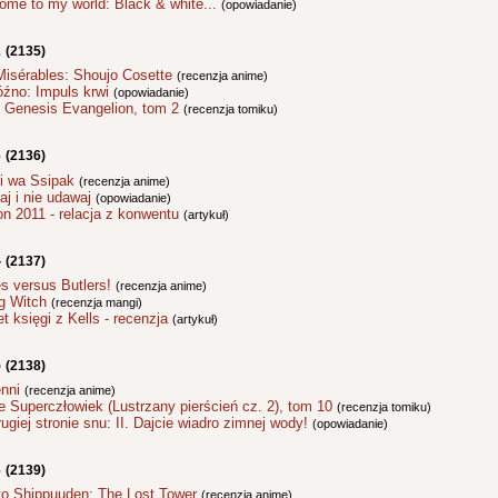
ome to my world: Black & white...
(opowiadanie)
2
(2135)
Misérables: Shoujo Cosette
(recenzja anime)
óźno: Impuls krwi
(opowiadanie)
 Genesis Evangelion, tom 2
(recenzja tomiku)
3
(2136)
i wa Ssipak
(recenzja anime)
j i nie udawaj
(opowiadanie)
n 2011 - relacja z konwentu
(artykuł)
4
(2137)
s versus Butlers!
(recenzja anime)
ng Witch
(recenzja mangi)
t księgi z Kells - recenzja
(artykuł)
5
(2138)
enni
(recenzja anime)
e Superczłowiek (Lustrzany pierścień cz. 2), tom 10
(recenzja tomiku)
ugiej stronie snu: II. Dajcie wiadro zimnej wody!
(opowiadanie)
6
(2139)
to Shippuuden: The Lost Tower
(recenzja anime)