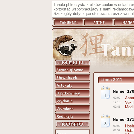
Tanuki.pl korzysta z plików cookie w celach 
korzystać współpracujący z nami reklamodawc
Szczegóły dotyczące stosowania przez wortal 
Lipca 2011
Numer 17
1
Asta
00:00
Vexil
19:16
Modli
09:43
Numer 17
2
Hosh
00:00
Osta
08:59