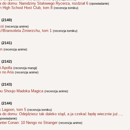
a do domu: Narodziny Stalowego Rycerza, rozdział 6
(opowiadanie)
n High School Host Club, tom 8
(recenzja tomiku)
7
(2140)
koi
(recenzja anime)
k//Bransoleta Zmierzchu, tom 1
(recenzja tomiku)
8
(2141)
en
(recenzja anime)
9
(2142)
ń Apolla
(recenzja mangi)
 no Aria
(recenzja anime)
0
(2143)
u Shoujo Madoka Magica
(recenzja anime)
1
(2144)
k Lagoon, tom 5
(recenzja tomiku)
a do domu: Odejdziesz tak daleko stąd, a ja czekać będę wiecznie już…,
opowiadanie)
antei Conan: 10 Nengo no Stranger
(recenzja anime)