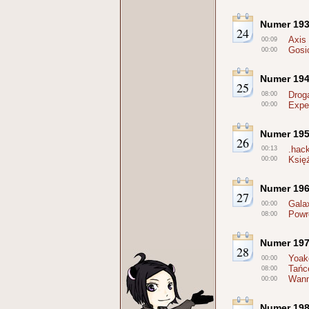
Numer 19
24
Axis
00:09
Gosi
00:00
Numer 19
25
Drog
08:00
Expe
00:00
Numer 19
26
.hac
00:13
Księ
00:00
Numer 19
27
Gala
00:00
Powró
08:00
Numer 19
28
Yoak
00:00
Tańc
08:00
Wann
00:00
Numer 19