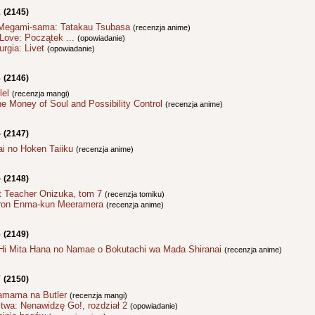
2
(2145)
Megami-sama: Tatakau Tsubasa
(recenzja anime)
s Love: Początek ...
(opowiadanie)
rgia: Livet
(opowiadanie)
3
(2146)
lel
(recenzja mangi)
e Money of Soul and Possibility Control
(recenzja anime)
4
(2147)
ai no Hoken Taiiku
(recenzja anime)
5
(2148)
t Teacher Onizuka, tom 7
(recenzja tomiku)
ron Enma-kun Meeramera
(recenzja anime)
6
(2149)
Hi Mita Hana no Namae o Bokutachi wa Mada Shiranai
(recenzja anime)
7
(2150)
mama na Butler
(recenzja mangi)
itwa: Nenawidzę Go!, rozdział 2
(opowiadanie)