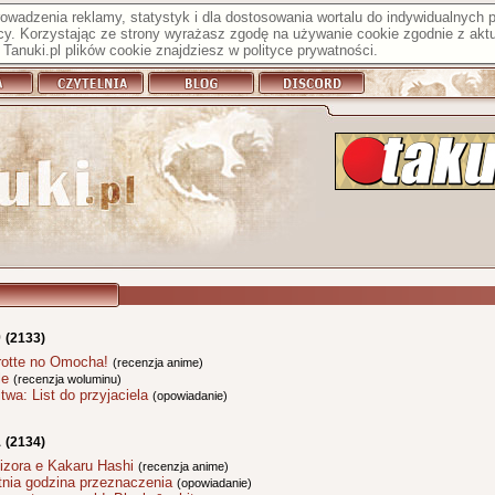
prowadzenia reklamy, statystyk i dla dostosowania wortalu do indywidualnych
y. Korzystając ze strony wyrażasz zgodę na używanie cookie zgodnie z aktu
Tanuki.pl plików cookie znajdziesz w
polityce prywatności
.
0
(2133)
rotte no Omocha!
(recenzja anime)
le
(recenzja woluminu)
twa: List do przyjaciela
(opowiadanie)
1
(2134)
izora e Kakaru Hashi
(recenzja anime)
tnia godzina przeznaczenia
(opowiadanie)