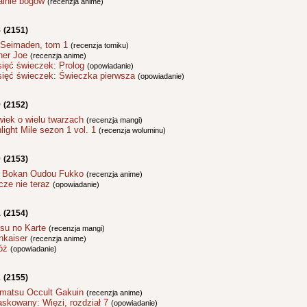
ainie bogów
(recenzja anime)
8
(2151)
 Seimaden, tom 1
(recenzja tomiku)
her Joe
(recenzja anime)
sięć świeczek: Prolog
(opowiadanie)
sięć świeczek: Świeczka pierwsza
(opowiadanie)
9
(2152)
wiek o wielu twarzach
(recenzja mangi)
ight Mile sezon 1 vol. 1
(recenzja woluminu)
0
(2153)
 Bokan Oudou Fukko
(recenzja anime)
cze nie teraz
(opowiadanie)
1
(2154)
tsu no Karte
(recenzja mangi)
nkaiser
(recenzja anime)
óż
(opowiadanie)
2
(2155)
imatsu Occult Gakuin
(recenzja anime)
skowany: Więzi, rozdział 7
(opowiadanie)