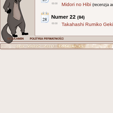
Midori no Hibi
00:00
(recenzja a
Numer 22
(84)
28
Takahashi Rumiko Geki
00:00