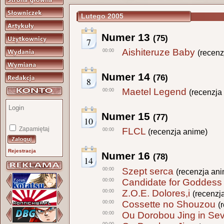
Lutego 2005
Numer 13
(75)
7
Aishiteruze Baby
00:00
(recenz
Numer 14
(76)
8
Maetel Legend
00:00
(recenzja
Numer 15
(77)
10
Zapamiętaj
FLCL
00:00
(recenzja anime)
Rejestracja
Numer 16
(78)
14
Szept serca
00:00
(recenzja an
Candidate for Goddess
00:00
Z.O.E. Dolores,i
00:00
(recenzj
Cossette no Shouzou
00:00
(
Ou Dorobou Jing in Se
00:00