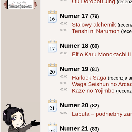
Ou Dorobou Jing
00:00
(recen
Numer 17
(79)
16
Stalowy alchemik
00:00
(recen
Tenshi ni Narumon
00:00
(rec
Numer 18
(80)
17
Elf o Karu Mono-tachi II
00:00
Numer 19
(81)
20
Harlock Saga
00:00
(recenzja a
Waga Seishun no Arcad
00:00
Kaze no Yojimbo
00:00
(recenz
Numer 20
(82)
21
Laputa – podniebny z
00:00
Numer 21
(83)
25