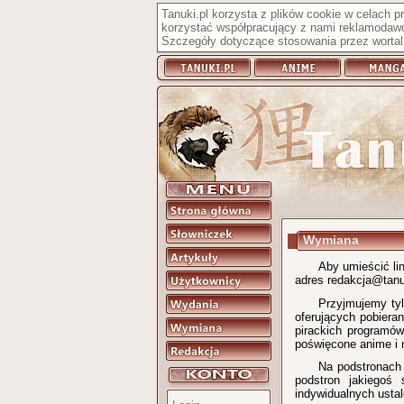
Tanuki.pl korzysta z plików cookie w celach 
korzystać współpracujący z nami reklamodawc
Szczegóły dotyczące stosowania przez wortal 
Wymiana
Aby umieścić li
adres redakcja@tanuk
Przyjmujemy tyl
oferujących pobieran
pirackich programów
poświęcone anime i 
Na podstronach 
podstron jakiegoś 
indywidualnych ustal