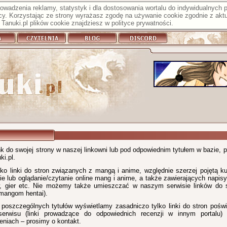
prowadzenia reklamy, statystyk i dla dostosowania wortalu do indywidualnych
y. Korzystając ze strony wyrażasz zgodę na używanie cookie zgodnie z aktu
Tanuki.pl plików cookie znajdziesz w
polityce prywatności
.
nk do swojej strony w naszej linkowni lub pod odpowiednim tytułem w bazie, 
i.pl.
ko linki do stron związanych z mangą i anime, względnie szerzej pojętą ku
ie lub oglądanie/czytanie online mang i anime, a także zawierających napisy,
, gier etc. Nie możemy także umieszczać w naszym serwisie linków do st
mangom hentai).
poszczególnych tytułów wyświetlamy zasadniczo tylko linki do stron pośw
serwisu (linki prowadzące do odpowiednich recenzji w innym portalu)
eniach – prosimy o kontakt.