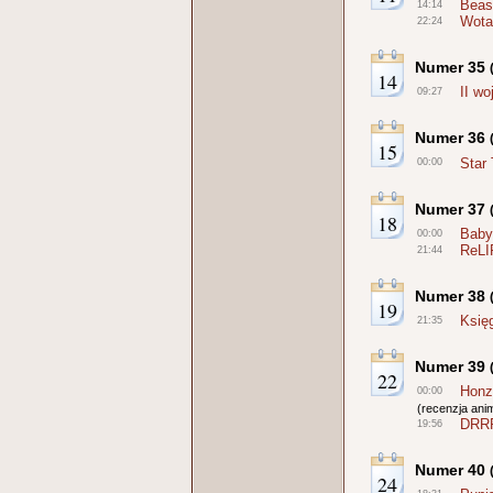
Beas
14:14
Wotak
22:24
Numer 35
14
II w
09:27
Numer 36
15
Star
00:00
Numer 37
18
Baby
00:00
ReLI
21:44
Numer 38
19
Księ
21:35
Numer 39
22
Honz
00:00
(recenzja ani
DRRR
19:56
Numer 40
24