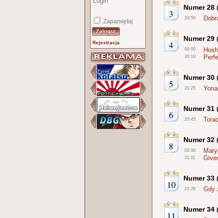
Numer 28
3
Dobr
20:50
Zapamiętaj
Numer 29
4
Rejestracja
Hosh
00:00
Perf
20:10
Numer 30
5
Yona
20:25
Numer 31
6
Torad
20:45
Numer 32
8
Mary
00:00
Give
21:11
Numer 33
10
Gdy 
21:28
Numer 34
11