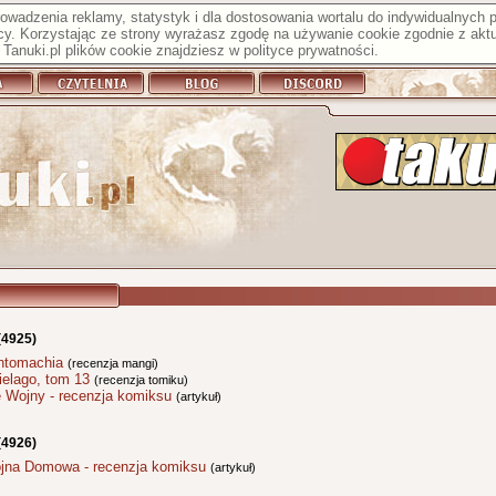
prowadzenia reklamy, statystyk i dla dostosowania wortalu do indywidualnych
y. Korzystając ze strony wyrażasz zgodę na używanie cookie zgodnie z aktu
Tanuki.pl plików cookie znajdziesz w
polityce prywatności
.
(4925)
ntomachia
(recenzja mangi)
ielago, tom 13
(recenzja tomiku)
e Wojny - recenzja komiksu
(artykuł)
(4926)
ojna Domowa - recenzja komiksu
(artykuł)