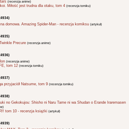
tars
(recenzja anime)
oi. Miłość jest trudna dla otaku, tom 4
(recenzja tomiku)
(4934)
ojna domowa. Amazing Spider-Man - recenzja komiksu
(artykuł)
(4935)
 Twinkle Precure
(recenzja anime)
(4936)
lon
(recenzja anime)
FE, tom 12
(recenzja tomiku)
(4937)
ga przyjaciół Natsume, tom 9
(recenzja tomiku)
(4938)
uki no Gekokujou: Shisho ni Naru Tame ni wa Shudan o Erande Iraremasen
me)
!! tom 10 - recenzja książki
(artykuł)
(4939)