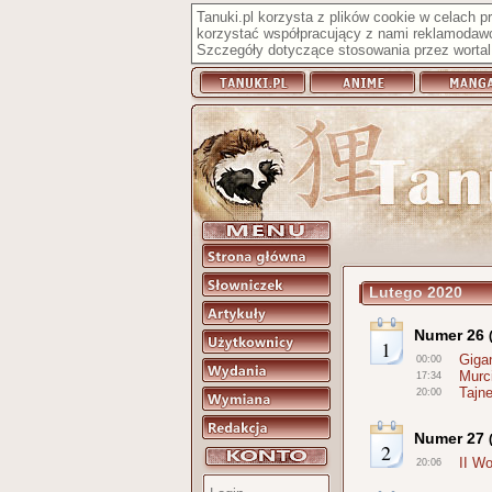
Tanuki.pl korzysta z plików cookie w celach 
korzystać współpracujący z nami reklamodawc
Szczegóły dotyczące stosowania przez wortal 
Lutego 2020
Numer 26
1
Giga
00:00
Murc
17:34
Tajn
20:00
Numer 27
2
II W
20:06