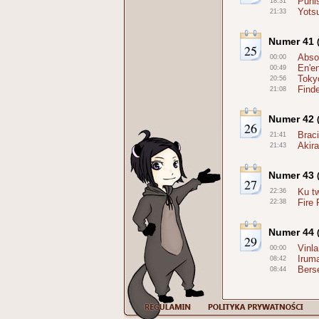
Puni
18:31
Yots
21:33
Numer 41
25
Abso
00:00
En'e
00:49
Toky
20:56
Finde
21:08
Numer 42
26
Braci
21:41
Akira
21:43
Numer 43
27
Ku t
22:36
Fire
22:38
Numer 44
29
Vinl
00:00
Irum
08:42
Bers
08:44