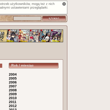
 potrzeb użytkowników, mogą też z nich
alnymi ustawieniami przeglądarki.
Rok / miesiąc
2004
2005
2006
2007
2008
2009
2010
2011
2012
2013