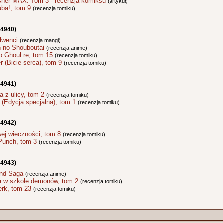
sher MAX. Tom 3 - recenzja komiksu
(artykuł)
uba!, tom 9
(recenzja tomiku)
(4940)
lwenci
(recenzja mangi)
n no Shouboutai
(recenzja anime)
o Ghoul:re, tom 15
(recenzja tomiku)
r (Bicie serca), tom 9
(recenzja tomiku)
(4941)
a z ulicy, tom 2
(recenzja tomiku)
 (Edycja specjalna), tom 1
(recenzja tomiku)
(4942)
wej wieczności, tom 8
(recenzja tomiku)
 Punch, tom 3
(recenzja tomiku)
(4943)
and Saga
(recenzja anime)
a w szkole demonów, tom 2
(recenzja tomiku)
erk, tom 23
(recenzja tomiku)