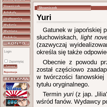
Słowniczek
Yuri
Gatunek w japońskiej p
słuchowiskach,
light nove
(zazwyczaj wyidealizow
określa się także odpowie
Obecnie z powodu prz
Zapamiętaj
został częściowo zaada
Rejestracja
w twórczości fanowskiej
tytułu oryginalnego.
Termin
yuri
(z jap. „lili
wśród fanów. Wydawcy po