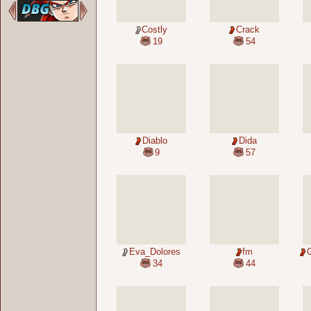
Costly
Crack
19
54
Diablo
Dida
9
57
Eva_Dolores
fm
34
44