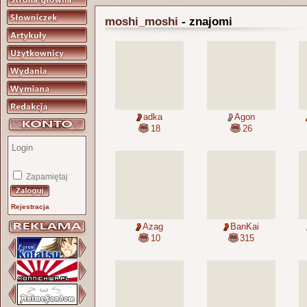
moshi_moshi
- znajomi
adka
Agon
18
26
Zapamiętaj
Rejestracja
Azag
BanKai
10
315