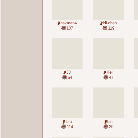
hakman4
Hi-chan
107
119
JJ
Keii
54
47
Lila
Lin
114
20