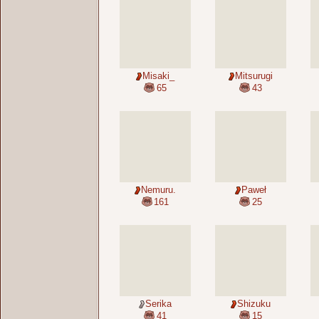
Misaki_
Mitsurugi
65
43
Nemuru.
Paweł
161
25
Serika
Shizuku
41
15