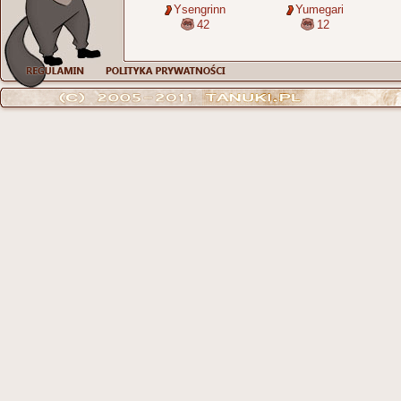
Ysengrinn
Yumegari
42
12