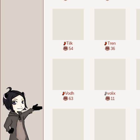
Tilk
Tren
54
36
Vodh
volix
63
11