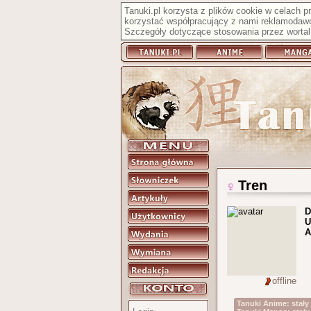
Tanuki.pl korzysta z plików cookie w celach 
korzystać współpracujący z nami reklamodawc
Szczegóły dotyczące stosowania przez wortal 
Tren
D
U
A
offline
Tanuki Anime: stał