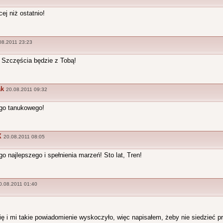
cej niż ostatnio!
08.2011 23:23
 Szczęścia będzie z Tobą!
ak
20.08.2011 09:32
go tanukowego!
X
20.08.2011 08:05
o najlepszego i spełnienia marzeń! Sto lat, Tren!
0.08.2011 01:40
ię i mi takie powiadomienie wyskoczyło, więc napisałem, żeby nie siedzieć 