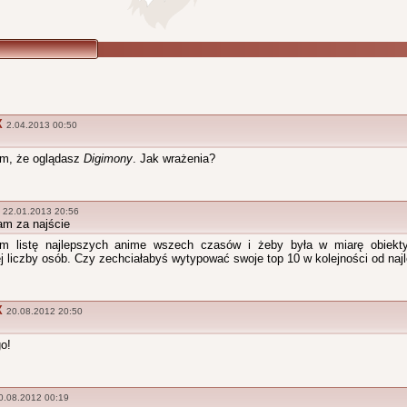
X
2.04.2013 00:50
m, że oglądasz
Digimony
. Jak wrażenia?
22.01.2013 20:56
am za najście
m listę najlepszych anime wszech czasów i żeby była w miarę obiekt
j liczby osób. Czy zechciałabyś wytypować swoje top 10 w kolejności od naj
X
20.08.2012 20:50
o!
0.08.2012 00:19