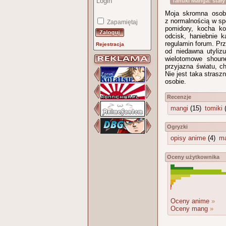
Tanuki Manga: stał
Moja skromna osoba 
z normalnością w sp
Zapamiętaj
pomidory, kocha ko
odcisk, haniebnie k
regulamin forum. Pr
Rejestracja
od niedawna utylizu
wielotomowe shoun
przyjazna światu, c
Nie jest taka straszn
osobie.
Recenzje
mangi
(15)
tomiki
(
Ogryzki
opisy anime
(4)
m
Oceny użytkownika
Oceny anime
»
Oceny mang
»