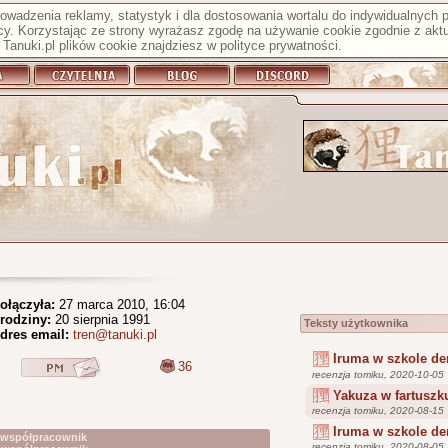
prowadzenia reklamy, statystyk i dla dostosowania wortalu do indywidualnych
y. Korzystając ze strony wyrażasz zgodę na używanie cookie zgodnie z aktu
Tanuki.pl plików cookie znajdziesz w
polityce prywatności
.
ołączyła:
27 marca 2010, 16:04
rodziny:
20 sierpnia 1991
Teksty użytkownika
dres email:
tren@tanuki.pl
Iruma w szkole 
36
recenzja tomiku, 2020-10-05
Yakuza w fartuszku
recenzja tomiku, 2020-08-15
Iruma w szkole 
y współpracownik
recenzja tomiku, 2020-08-05