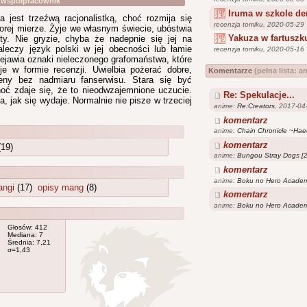
y współpracownik
Iruma w szkole 
jest trzeźwą racjonalistką, choć rozmija się
recenzja tomiku, 2020-05-29
orej mierze. Żyje we własnym świecie, ubóstwia
Yakuza w fartuszku
ty. Nie gryzie, chyba że nadepnie się jej na
aleczy język polski w jej obecności lub łamie
recenzja tomiku, 2020-05-16
zejawia oznaki nieleczonego grafomaństwa, które
je w formie recenzji. Uwielbia pożerać dobre,
Komentarze
(pełna lista:
a
eny bez nadmiaru fanserwisu. Stara się być
hoć zdaje się, że to nieodwzajemnione uczucie.
Re: Spekulacje...
a, jak się wydaje. Normalnie nie pisze w trzeciej
anime:
Re:Creators
, 2017-04
komentarz
anime:
Chain Chronicle ~Haec
komentarz
19)
anime:
Bungou Stray Dogs [
komentarz
anime:
Boku no Hero Acade
angi
(17)
opisy mang
(8)
komentarz
anime:
Boku no Hero Acade
Głosów: 412
Mediana: 7
Średnia: 7,21
σ=1,43