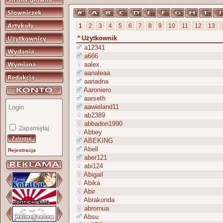
1
2
3
4
5
6
7
8
9
10
11
12
13
Użytkownik
a12341
a666
aalex.
aanaleaa
aariadna
Aaroniero
aarseth
aawieland11
ab2389
abbadon1990
Zapamiętaj
Abbey
ABEKING
Abell
Rejestracja
aber121
abi124
Abigail
Abika
Abir
Abrakonda
abrornua
Absu