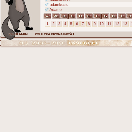
adamkosiu
Adamo
1
2
3
4
5
6
7
8
9
10
11
12
13