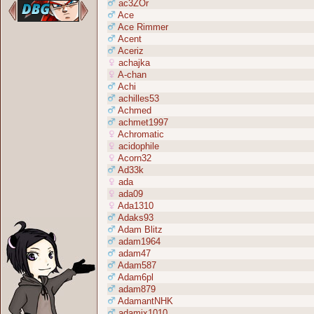
ac3ZOr
Ace
Ace Rimmer
Acent
Aceriz
achajka
A-chan
Achi
achilles53
Achmed
achmet1997
Achromatic
acidophile
Acorn32
Ad33k
ada
ada09
Ada1310
Adaks93
Adam Blitz
adam1964
adam47
Adam587
Adam6pl
adam879
AdamantNHK
adamix1010