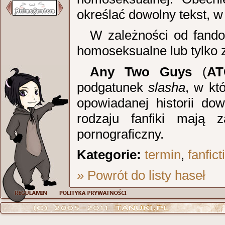
określać dowolny tekst, 
W zależności od fan
homoseksualne lub tylko 
Any Two Guys
(
AT
podgatunek
slasha
, w kt
opowiadanej historii d
rodzaju fanfiki mają 
pornograficzny.
Kategorie:
termin
,
fanfict
» Powrót do listy haseł