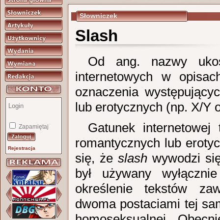
Słowniczek
Slash
Od ang. nazwy ukoś
internetowych w opisa
oznaczenia występujący
lub erotycznych (np. X/Y
Gatunek internetowej t
Zapamiętaj
romantycznych lub erotyc
Rejestracja
się, że
slash
wywodzi się
był używany wyłącznie
określenie tekstów za
dwoma postaciami tej same
homoseksualnej. Obecni