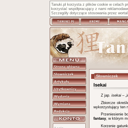
Tanuki.pl korzysta z plików cookie w celach 
korzystać współpracujący z nami reklamodawc
Szczegóły dotyczące stosowania przez wortal 
Słowniczek
Isekai
Z jap.
isekai
– „i
Zbiorcze okreś
wykorzystujący ten 
Przeniesienie b
fantasy
, w którym m
Korzenie gatunk