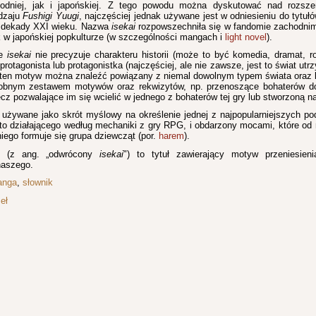
odniej, jak i japońskiej. Z tego powodu można dyskutować nad rozsz
odzaju
Fushigi Yuugi
, najczęściej jednak używane jest w odniesieniu do tyt
j dekady XXI wieku. Nazwa
isekai
rozpowszechniła się w fandomie zachodnim
 w japońskiej popkulturze (w szczególności mangach i
light novel
).
ie
isekai
nie precyzuje charakteru historii (może to być komedia, dramat, ro
 protagonista lub protagonistka (najczęściej, ale nie zawsze, jest to świat u
 ten motyw można znaleźć powiązany z niemal dowolnym typem świata oraz 
dobnym zestawem motywów oraz rekwizytów, np. przenoszące bohaterów d
z pozwalające im się wcielić w jednego z bohaterów tej gry lub stworzoną na
używane jako skrót myślowy na określenie jednej z najpopularniejszych po
sto działającego według mechaniki z gry RPG, i obdarzony mocami, które od
iego formuje się grupa dziewcząt (por.
harem
).
(z ang. „odwrócony
isekai
") to tytuł zawierający motyw przeniesien
naszego.
anga
,
słownik
eł