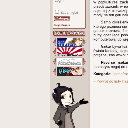
w popkulturze zach
przedstawicieli, w r
najmniej z pierwsze
Zapamiętaj
mody na ten gatunek
Samo określen
Rejestracja
którego przenosi się
gatunku sprawia, że
nurty operujące po
komputerową lub wręc
Isekai
bywa też 
świata fantasy, czę
potężne, zaś wokół n
Reverse isekai
fantastycznego) do 
Kategorie:
anime/m
» Powrót do listy has