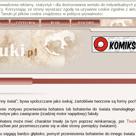
prowadzenia reklamy, statystyk i dla dostosowania wortalu do indywidualnych
y. Korzystając ze strony wyrażasz zgodę na używanie cookie zgodnie z aktu
Tanuki.pl plików cookie znajdziesz w
polityce prywatności
.
nny świat”; bywa spolszczane jako isekaj; żartobliwie tworzone są formy poc
lenie motywu przeniesienia bohatera lub bohaterów do świata równoległeg
motyw jako zawiązanie (rzadziej motor napędowy) fabuły.
ohatera może mieć charakter trwały (w tym poprzez reinkarnację, por.
Truck
ożliwe jest przemieszczanie się w obie strony pomiędzy światami).
u sięgają bardzo głęboko; pomysł przeniesienia bohaterów do innego świata