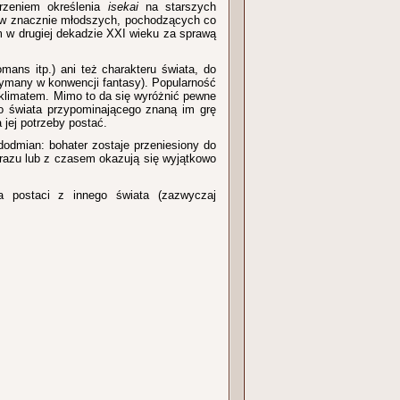
erzeniem określenia
isekai
na starszych
ułów znacznie młodszych, pochodzących co
 w drugiej dekadzie XXI wieku za sprawą
mans itp.) ani też charakteru świata, do
trzymany w konwencji fantasy). Popularność
klimatem. Mimo to da się wyróżnić pewne
o świata przypominającego znaną im grę
 jej potrzeby postać.
dodmian: bohater zostaje przeniesiony do
 razu lub z czasem okazują się wyjątkowo
ia postaci z innego świata (zazwyczaj