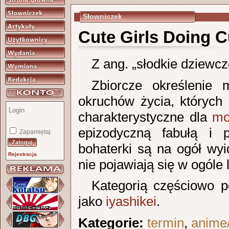
Słowniczek
Cute Girls Doing C
Z ang. „słodkie dziewcz
Zbiorcze określenie
okruchów życia, któryc
charakterystyczne dla
m
epizodyczną fabułą i 
Zapamiętaj
bohaterki są na ogół wyi
Rejestracja
nie pojawiają się w ogóle 
Kategorią częściowo 
jako
iyashikei
.
Kategorie:
termin
,
anime