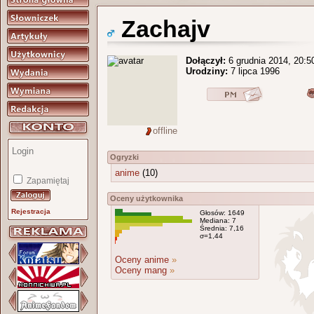
Zachajv
Dołączył:
6 grudnia 2014, 20:5
Urodziny:
7 lipca 1996
offline
Ogryzki
anime
(10)
Zapamiętaj
Oceny użytkownika
Rejestracja
Głosów: 1649
Mediana: 7
Średnia: 7,16
σ=1,44
Oceny anime
»
Oceny mang
»