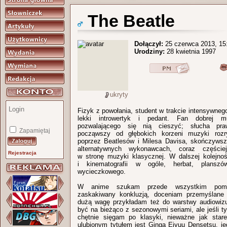
The Beatle
Dołączył:
25 czerwca 2013, 15
Urodziny:
28 kwietnia 1997
ukryty
Fizyk z powołania, student w trakcie intensywnego
lekki introwertyk i pedant. Fan dobrej m
pozwalającego się nią cieszyć; słucha pra
Zapamiętaj
począwszy od głębokich korzeni muzyki rozr
poprzez Beatlesów i Milesa Davisa, skończywsz
alternatywnych wykonawcach, coraz częście
Rejestracja
w stronę muzyki klasycznej. W dalszej kolejnoś
i kinematografii w ogóle, herbat, planszó
wycieczkowego.
W anime szukam przede wszystkim pomy
zaskakiwany konkluzją, doceniam przemyślane k
dużą wagę przykładam też do warstwy audiowizu
być na bieżąco z sezonowymi seriami, ale jeśli t
chętnie sięgam po klasyki, nieważne jak star
ulubionym tytułem jest Ginga Eiyuu Densetsu, je