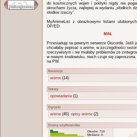
do kosmicznych wojen i polityki nigdy nie pog
okruchami życia, najlepiej w wydaniu „słodkich d
słodkie rzeczy”.
MyAnimeList z obrazkowymi listami ulubionych 
OP/ED:
MAL
Przesiaduję na pewnym serwerze Discorda. Jeśli 
chciałaby popisać o anime, w szczególności sezo
rzeczywistym i nie miałaby problemów ze zintegro
w nowym środowisku, niech czuje się zaproszona. 
na PW.
Recenzje
anime
(14)
Teksty
opowiadania
(1)
Ogryzki
anime
(45)
opisy anime
(2)
Oceny użytkownika
Głosów: 716
Mediana: 6