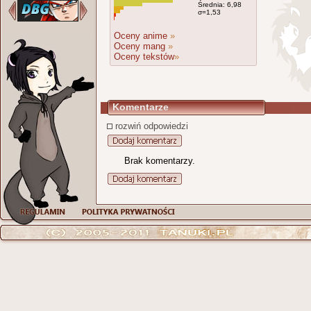
Średnia: 6,98
σ=1,53
Oceny anime
»
Oceny mang
»
Oceny tekstów
»
Komentarze
rozwiń odpowiedzi
Brak komentarzy.