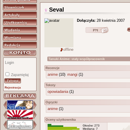
Seval
Dołączyła:
28 kwietnia 2007
offline
Tanuki Anime: stały współpracownik
Recenzje
anime
(10)
mangi
(1)
Zapamiętaj
Teksty
Rejestracja
opowiadania
(1)
Ogryzki
anime
(1)
Oceny użytkownika
Głosów: 273
Mediana: 7