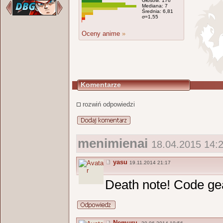
Głosów: 176
Mediana: 7
Średnia: 6,81
σ=1,55
Oceny anime
»
Komentarze
rozwiń odpowiedzi
menimienai
18.04.2015 14:2
yasu
19.11.2014 21:17
Death note! Code ge
Nemuru.