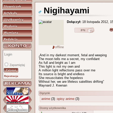
Nigihayami
Dołączył:
18 listopada 2012, 1
offline
„And in my darkest moment, fetal and weeping
The moon tells me a secret, my confidant
As full and bright as I am
Zapamiętaj
This light is not my own and
A million light reflections pass over me
Its source is bright and endless
Rejestracja
She resuscitates the hopeless
Without her, we are lifeless satellites drifting”
Maynard J. Keenan
Ogryzki
anime
(3)
opisy anime
(3)
Oceny użytkownika