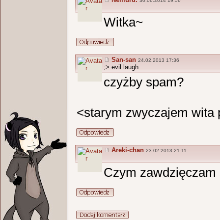
30.06.2014 19:56
Witka~
San-san
24.02.2013 17:36
;> evil laugh
czyżby spam?
<starym zwyczajem wita 
Areki-chan
23.02.2013 21:11
Czym zawdzięczam s