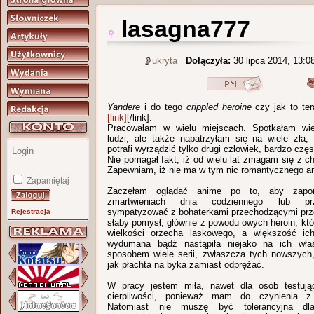
lasagna777
ukryta
Dołączyła:
30 lipca 2014, 13:0
Yandere
i do tego
crippled heroine
czy jak to ter
[link]
[/link].
Pracowałam w wielu miejscach. Spotkałam wie
ludzi, ale także napatrzyłam się na wiele zła, 
potrafi wyrządzić tylko drugi człowiek, bardzo czę
Nie pomagał fakt, iż od wielu lat zmagam się z c
Zapewniam, iż nie ma w tym nic romantycznego an
Zapamiętaj
Zaczęłam oglądać anime po to, aby zapo
zmartwieniach dnia codziennego lub pr
sympatyzować z bohaterkami przechodzącymi prze
Rejestracja
słaby pomysł, głównie z powodu owych heroin, kt
wielkości orzecha laskowego, a większość ic
wydumana bądź nastąpiła niejako na ich wł
sposobem wiele serii, zwłaszcza tych nowszych,
jak płachta na byka zamiast odprężać.
W pracy jestem miła, nawet dla osób testują
cierpliwości, ponieważ mam do czynienia z
Natomiast nie muszę być tolerancyjna dla 