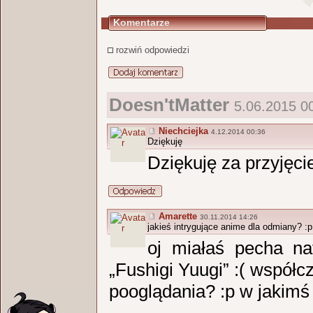
Komentarze
rozwiń odpowiedzi
Doesn'tMatter
5.06.2015 00
Niechciejka
4.12.2014 00:36
Dziękuję
Dziękuję za przyjęci
Amarette
30.11.2014 14:26
jakieś intrygujące anime dla odmiany? :p
oj miałaś pecha na
„Fushigi Yuugi” :( współ
pooglądania? :p w jakimś