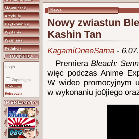
News
Nowy zwiastun Ble
Kashin Tan
KagamiOneeSama
- 6.07
Premiera
Bleach: Sen
więc podczas Anime Exp
Zapamiętaj
W wideo promocyjnym us
w wykonaniu jo0jiego ora
Rejestracja