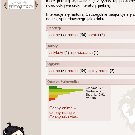
które potrafią wyzwolić się z ryzów tej potworn
nowo odkrywa uroki literatury pięknej.
Interesuje się historią. Szczególnie pasjonuje się
do zła, sprzedawanego jako dobro.
Recenzje
anime
(7)
mangi
(34)
tomiki
(2)
Teksty
artykuły
(1)
opowiadania
(1)
Ogryzki
anime
(5)
mangi
(34)
opisy mang
(2)
Oceny użytkownika
Głosów: 172
Mediana: 7
Średnia: 6,61
σ=2,06
Oceny anime
»
Oceny mang
»
Oceny tekstów
»