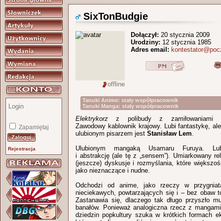
SixTonBudgie
Dołączył:
20 stycznia 2009
Urodziny:
12 stycznia 1985
Adres email:
kontestator@pocz
offline
Tanuki Anime: stały współpracownik
Tanuki Manga: stały współpracownik
Elektrykorz
z polibudy z zamiłowaniami hu
Zawodowy kablownik krajowy. Lubi fantastykę, ale
Zapamiętaj
ulubionym pisarzem jest
Stanisław Lem
.
Ulubionym mangaką Usamaru Furuya. Lub
Rejestracja
i abstrakcję (ale tę z „sensem”). Umiarkowany rel
(jeszcze) dyskusje i rozmyślania, które większośc
jako nieznaczące i nudne.
Odchodzi od anime, jako rzeczy w przygniata
nieciekawych, powtarzających się i – bez obaw t
Zastanawia się, dlaczego tak długo przyszło m
banałów. Ponieważ analogiczna rzecz z mangami,
dziedzin popkultury szuka w krótkich formach e