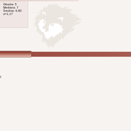
Głosów: 5
Mediana: 7
Średnia: 6,80
σ=1,17
y.